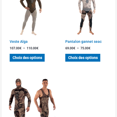
à
à
plusieurs
plusieurs
110.00€
75.00€
variations.
variations
Les
Les
options
options
peuvent
peuvent
être
être
choisies
choisies
Veste Alga
Pantalon gannet seac
sur
sur
107.00
€
–
110.00
€
69.00
€
–
75.00
€
la
la
page
page
Choix des options
Choix des options
du
du
produit
produit
Ce
produit
a
plusieurs
variations.
Les
options