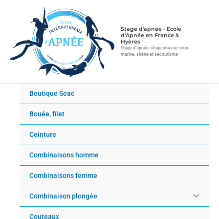
Aller
au
contenu
Stage d'apnée - Ecole
d'Apnée en France à
Hyères
Stage d'apnée, stage chasse sous-
marine, sirène et secourisme
Boutique Seac
Bouée, filet
Ceinture
Combinaisons homme
Combinaisons femme
Combinaison plongée
Couteaux