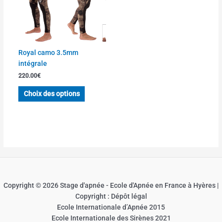
peuvent
être
choisies
sur
la
Royal camo 3.5mm
page
intégrale
du
220.00
€
produit
Choix des options
Copyright © 2026 Stage d'apnée - Ecole d'Apnée en France à Hyères |
Copyright : Dépôt légal
Ecole Internationale d’Apnée 2015
Ecole Internationale des Sirènes 2021