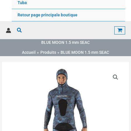
Tuba
Retour page principale boutique
Rechercher
BLUE MOON 1.5 mm SEAC
Accueil
Produits
BLUE MOON 1.5 mm SEAC
quantité
de
BLUE
MOON
1.5
mm
SEAC