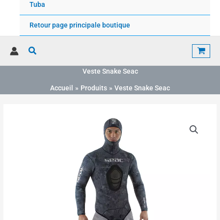
Tuba
Retour page principale boutique
Rechercher
Veste Snake Seac
Accueil
Produits
Veste Snake Seac
Plage
quantité
de
de
prix :
Veste
150.00€
Snake
à
Seac
170.00€