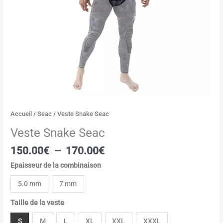
Accueil
/
Seac
/ Veste Snake Seac
Veste Snake Seac
150.00
€
–
170.00
€
Epaisseur de la combinaison
5.0 mm
7 mm
Taille de la veste
S
M
L
XL
XXL
XXXL