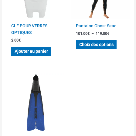
options
peuvent
être
choisies
CLE POUR VERRES
Pantalon Ghost Seac
sur
OPTIQUES
101.00
€
–
119.00
€
la
2.00
€
page
Choix des options
du
Ajouter au panier
produit
Ce
produit
a
plusieurs
variations.
Les
options
peuvent
être