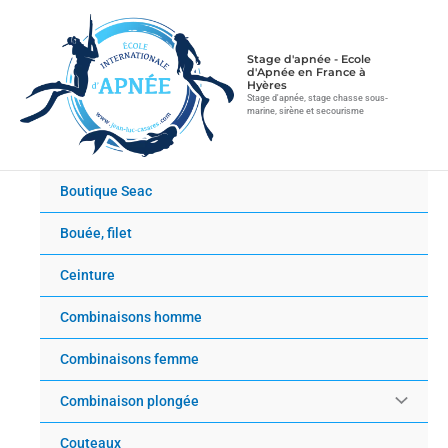
Aller
au
contenu
Stage d'apnée - Ecole
d'Apnée en France à
Hyères
Stage d'apnée, stage chasse sous-
marine, sirène et secourisme
Boutique Seac
Bouée, filet
Ceinture
Combinaisons homme
Combinaisons femme
Combinaison plongée
Couteaux