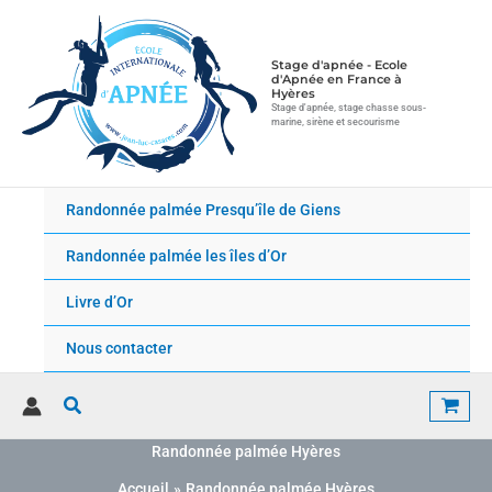
Aller
P
au
l
contenu
a
Stage d'apnée - Ecole
d'Apnée en France à
g
Hyères
e
Stage d'apnée, stage chasse sous-
marine, sirène et secourisme
d
e
p
r
Randonnée palmée Presqu’île de Giens
i
x
Randonnée palmée les îles d’Or
:
Livre d’Or
3
Nous contacter
5
.
0
Rechercher
0
€
Randonnée palmée Hyères
à
Accueil
Randonnée palmée Hyères