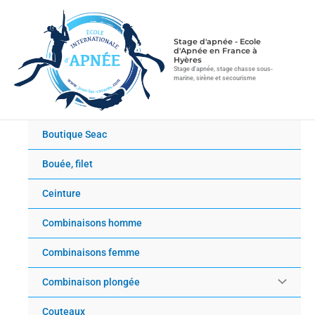
Aller
au
contenu
Stage d'apnée - Ecole
d'Apnée en France à
Hyères
Stage d'apnée, stage chasse sous-
marine, sirène et secourisme
Boutique Seac
Bouée, filet
Ceinture
Combinaisons homme
Combinaisons femme
Combinaison plongée
Couteaux