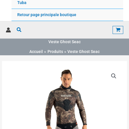
Tuba
Retour page principale boutique
Rechercher
Veste Ghost Seac
Accueil
Produits
Veste Ghost Seac
Plage
quantité
de
de
prix :
Veste
150.00€
Ghost
à
Seac
175.00€