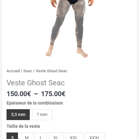
Accueil
/
Seac
/ Veste Ghost Seac
Veste Ghost Seac
150.00
€
–
175.00
€
Epaisseur de la combinaison
5,5 mm
7 mm
Taille de la veste
S
M
L
XL
XXL
XXXL