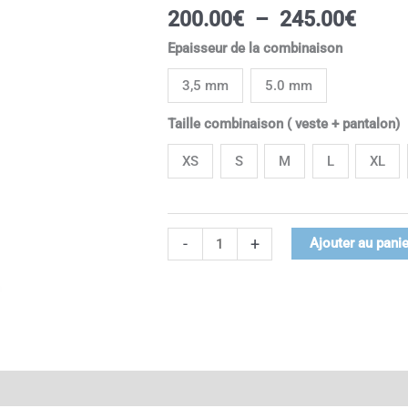
200.
WALKER
200.00
€
–
245.00
€
à
BLACK
Epaisseur de la combinaison
245.
LADY
SALVIMAR
3,5 mm
5.0 mm
Taille combinaison ( veste + pantalon)
XS
S
M
L
XL
-
+
Ajouter au panie
ires