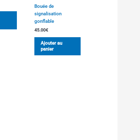
être
Bouée de
choisies
signalisation
sur
gonflable
la
45.00
€
page
du
Ajouter au
panier
produit