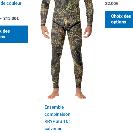
de couleur
32.00
€
être
être
choisies
choisies
Choix des
–
315.00
€
sur
sur
options
la
la
x des
page
page
ons
du
du
produit
produit
Ensemble
combinaison
KRYPSIS 101
salvimar