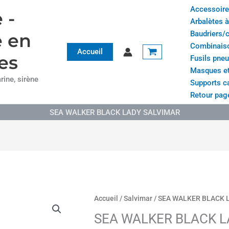
Accessoire
 -
Arbalètes 
Baudriers/
e en
Combinais
Accueil
es
Fusils pne
Masques et
ine, sirène
Supports c
Retour page
SEA WALKER BLACK LADY SALVIMAR
Plag
quantité
Accueil
/
Salvimar
/ SEA WALKER BLACK 
de
de
SEA WALKER BLACK L
prix :
SEA