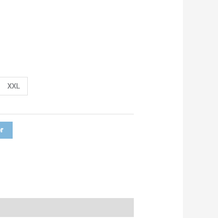
00€
00€
XXL
r