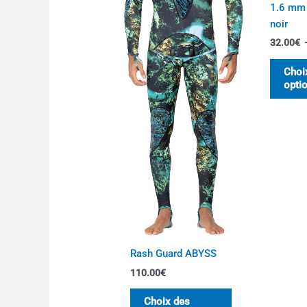
1.6 mm 
être
noir
choisies
32.00
€
sur
la
Choi
page
opti
du
produit
Rash Guard ABYSS
110.00
€
Choix des