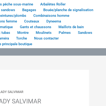
s pêche sous-marine
Arbalètes Roller
à sandows
Bagages
Bouée/planche de signalisation
ceintures/plombs
Combinaisons homme
ons femme
Couteaux
Dyneema
umatique
Gants et chaussons
Maillots de bain
 tubas
Montre
Moulinets
Palmes
Sandows
améra
Torche
Nous contacter
 principale boutique
e
LADY SALVIMAR
ADY SALVIMAR