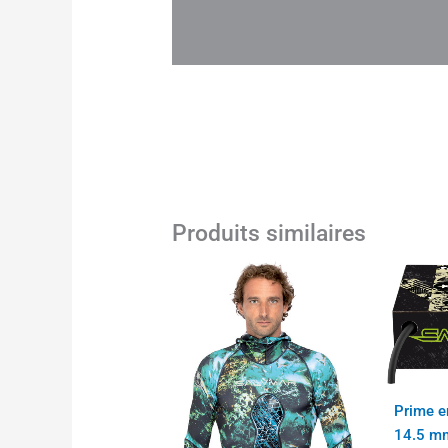
Produits similaires
Ce
produit
a
plusieurs
variations.
Les
Prime e
options
14.5 mm
peuvent