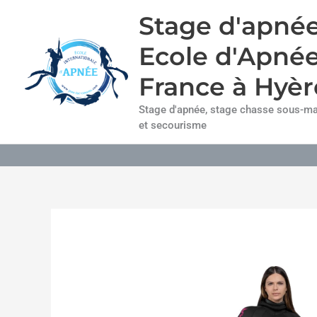
Aller
Stage d'apnée
au
contenu
Ecole d'Apné
France à Hyèr
Stage d'apnée, stage chasse sous-mar
et secourisme