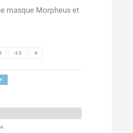
che masque Morpheus et
3
-3.5
-4
r
es