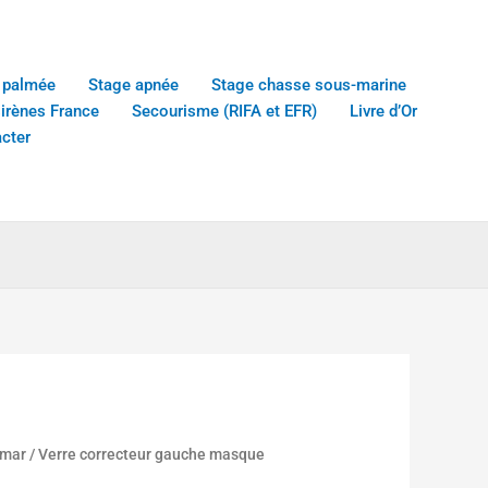
 palmée
Stage apnée
Stage chasse sous-marine
sirènes France
Secourisme (RIFA et EFR)
Livre d’Or
cter
imar
/ Verre correcteur gauche masque