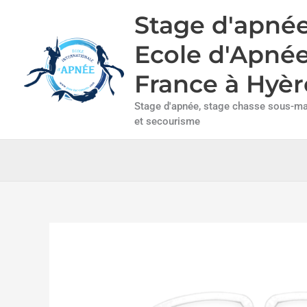
Aller
Stage d'apnée
au
contenu
Ecole d'Apné
France à Hyèr
Stage d'apnée, stage chasse sous-mar
et secourisme