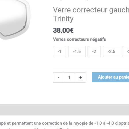
Verre
Verre correcteur gau
correcteur
Trinity
gauche
masque
38.00
€
Morpheus
et
Verres correcteurs négatifs
Trinity
-1
-1.5
-2
-2.5
-
-
+
Ajouter au panie
ires
pé et permettent une correction de la myopie de -1,0 à -4,0 dioptri