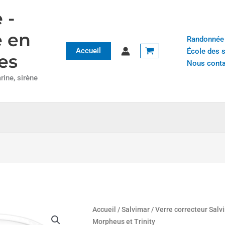
 -
e en
Randonnée
Accueil
École des 
es
Nous conta
ine, sirène
quantité
Accueil
/
Salvimar
/
Verre correcteur Salv
de
Morpheus et Trinity