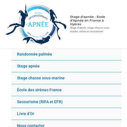
Aller
au
contenu
Stage d'apnée - Ecole
d'Apnée en France à
Hyères
Stage d'apnée, stage chasse sous-
marine, sirène et secourisme
Randonnée palmée
Stage apnée
Stage chasse sous-marine
École des sirènes France
Secourisme (RIFA et EFR)
Livre d’Or
Nous contacter