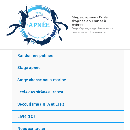
Aller
au
contenu
Stage d'apnée - Ecole
d'Apnée en France à
Hyères
Stage d'apnée, stage chasse sous-
marine, sirène et secourisme
Randonnée palmée
Stage apnée
Stage chasse sous-marine
École des sirènes France
Secourisme (RIFA et EFR)
Livre d’Or
Nous contacter