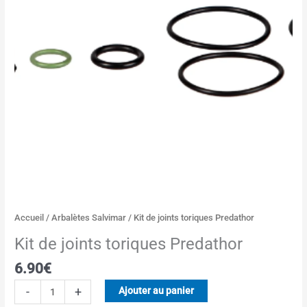
Predathor
Accueil
/
Arbalètes Salvimar
/ Kit de joints toriques Predathor
Kit de joints toriques Predathor
6.90
€
-
+
Ajouter au panier