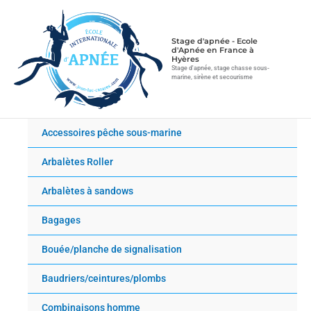
Aller
au
contenu
Stage d'apnée - Ecole
d'Apnée en France à
Hyères
Stage d'apnée, stage chasse sous-
marine, sirène et secourisme
Accessoires pêche sous-marine
Arbalètes Roller
Arbalètes à sandows
Bagages
Bouée/planche de signalisation
Baudriers/ceintures/plombs
Combinaisons homme