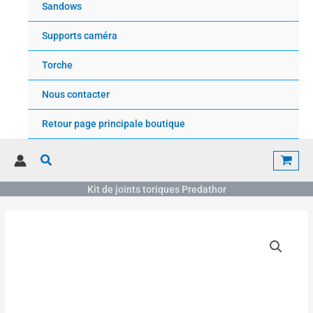
Sandows
Supports caméra
Torche
Nous contacter
Retour page principale boutique
Rechercher
Kit de joints toriques Predathor
quantité
de
Kit
de
joints
toriques