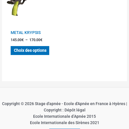
Les
options
peuvent
être
choisies
METAL KRYPSIS
sur
145.00
€
–
170.00
€
la
page
Choix des options
du
produit
Copyright © 2026 Stage d'apnée - Ecole d'Apnée en France à Hyères |
Copyright : Dépôt légal
Ecole Internationale d’Apnée 2015
Ecole Internationale des Sirènes 2021