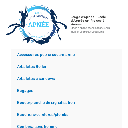
Aller
au
contenu
Stage d'apnée - Ecole
d'Apnée en France à
Hyères
Stage d'apnée, stage chasse sous-
marine, sirène et secourisme
Accessoires pêche sous-marine
Arbalètes Roller
Arbalètes à sandows
Bagages
Bouée/planche de signalisation
Baudriers/ceintures/plombs
Combinaisons homme