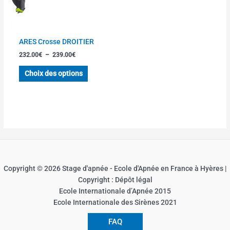
options
peuvent
être
choisies
ARES Crosse DROITIER
sur
232.00
€
–
239.00
€
la
page
Choix des options
du
produit
Copyright © 2026 Stage d'apnée - Ecole d'Apnée en France à Hyères |
Copyright : Dépôt légal
Ecole Internationale d’Apnée 2015
Ecole Internationale des Sirènes 2021
FAQ