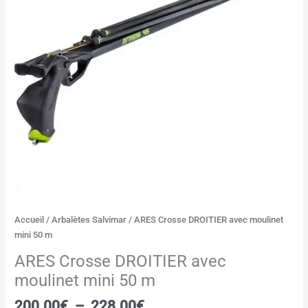
moulinet
mini
50
m
Accueil
/
Arbalètes Salvimar
/ ARES Crosse DROITIER avec moulinet
mini 50 m
ARES Crosse DROITIER avec
moulinet mini 50 m
200.00
€
–
228.00
€