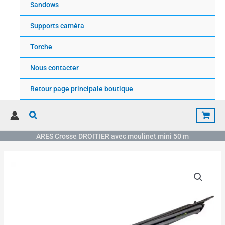
Sandows
Supports caméra
Torche
Nous contacter
Retour page principale boutique
Rechercher
ARES Crosse DROITIER avec moulinet mini 50 m
Plage
quantité
de
de
prix :
ARES
200.00€
Crosse
à
DROITIER
228.00€
avec