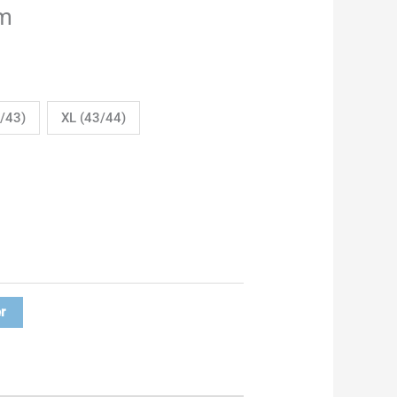
m
2/43)
XL (43/44)
r