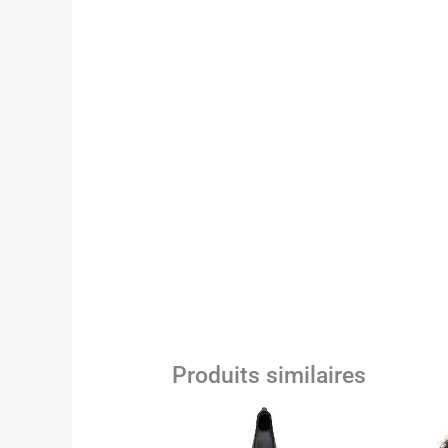
Produits similaires
Ce
produit