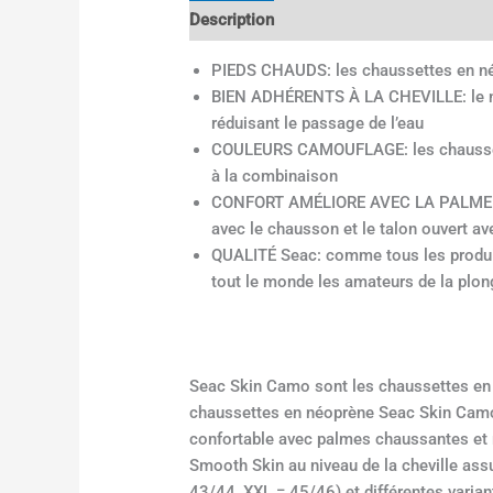
Description
Informations complémenta
PIEDS CHAUDS: les chaussettes en néo
BIEN ADHÉRENTS À LA CHEVILLE: le néo
réduisant le passage de l’eau
COULEURS CAMOUFLAGE: les chaussette
à la combinaison
CONFORT AMÉLIORE AVEC LA PALME: renf
avec le chausson et le talon ouvert av
QUALITÉ Seac: comme tous les produits
tout le monde les amateurs de la plong
Seac Skin Camo sont les chaussettes en
chaussettes en néoprène Seac Skin Camo 
confortable avec palmes chaussantes et r
Smooth Skin au niveau de la cheville ass
43/44, XXL = 45/46) et différentes varia