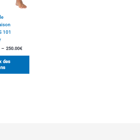
le
aison
S 101
r
–
250.00
€
x des
ons