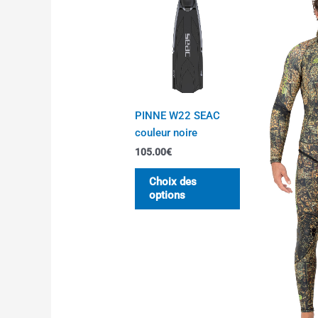
a
plusieurs
variations.
Les
options
peuvent
être
PINNE W22 SEAC
choisies
couleur noire
sur
105.00
€
la
page
Choix des
options
du
produit