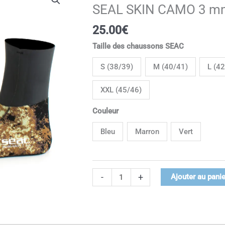
de
SEAL SKIN CAMO 3 m
SEAL
SKIN
25.00
€
CAMO
Taille des chaussons SEAC
3
mm
S (38/39)
M (40/41)
L (4
XXL (45/46)
Couleur
Bleu
Marron
Vert
-
+
Ajouter au panie