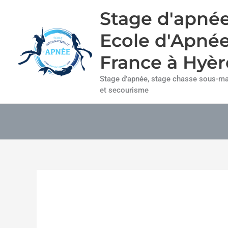
Aller
Stage d'apnée
au
contenu
Ecole d'Apné
France à Hyèr
Stage d'apnée, stage chasse sous-mar
et secourisme