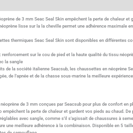
ires
prène de 3 mm Seac Seal Skin empêchent la perte de chaleur et g
prène lisse sur la la cheville permet une adhérence maximale ent
s thermiques Seac Seal Skin sont disponibles en différentes co
orcement sur le cou de pied et la haute qualité du tissu néoprè
ec la sangle
 de la société italienne Seacsub, les chaussettes en néoprène Sea
ée, de l’apnée et de la chasse sous-marine la meilleure expérience
 néoprène de 3 mm conçues par Seacsub pour plus de confort en p
empêchent la perte de chaleur et gardent vos pieds au chaud. De p
églables avec sangle, comme s’il s’agissait de chaussures à semell
ure une meilleure adhérence à la combinaison. Disponible en 5 taill
ntes de camouflage.