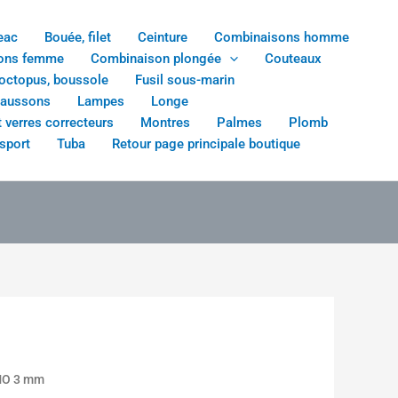
eac
Bouée, filet
Ceinture
Combinaisons homme
ons femme
Combinaison plongée
Couteaux
 octopus, boussole
Fusil sous-marin
haussons
Lampes
Longe
 verres correcteurs
Montres
Palmes
Plomb
sport
Tuba
Retour page principale boutique
MO 3 mm