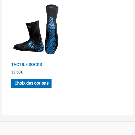
Ce
produit
a
plusieurs
variations.
Les
options
peuvent
être
TACTILE SOCKS
choisies
33.50
€
sur
la
Choix des options
page
du
produit