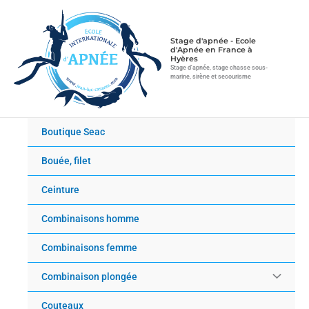
Aller
au
contenu
Stage d'apnée - Ecole
d'Apnée en France à
Hyères
Stage d'apnée, stage chasse sous-
marine, sirène et secourisme
Boutique Seac
Bouée, filet
Ceinture
Combinaisons homme
Combinaisons femme
Combinaison plongée
Couteaux