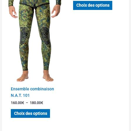
page
page
Choix des options
du
du
produit
produit
Ensemble combinaison
N.A.T. 101
160.00
€
–
180.00
€
Choix des options