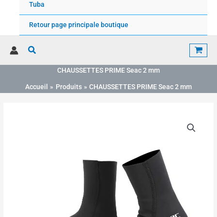
Tuba
Retour page principale boutique
Rechercher
CHAUSSETTES PRIME Seac 2 mm
Accueil
Produits
CHAUSSETTES PRIME Seac 2 mm
quantité
de
CHAUSSETTES
PRIME
Seac
2
mm