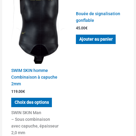
être
choisies
Bouée de signalisation
sur
gonflable
la
45.00
€
page
du
Ajouter au panier
produit
SWIM SKIN homme
Combinaison à capuche
2mm
119.00
€
Choix des options
SWIN SKIN Man
– Sous combinaison
avec capuche, épaisseur
2,0 mm