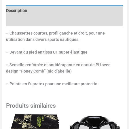
Description
Informations complémentaires
– Chaussettes courtes, profil gauche et droit, pour une
utilisation dans divers sports nautiques.
– Devant du pied en tissu UT super élastique
– Semelle renforcée et antidérapante en dots de PU avec
design “Honey Comb” (nid d’abeille)
– Pointe en Supratex pour une meilleure protectio
Produits similaires
Plage
Ce
Ce
de
produit
produit
prix :
a
a
32.00€