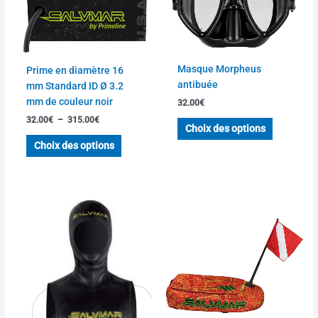
à
plusieurs
plusieurs
315.00€
variations.
variations
Les
Les
options
options
Masque Morpheus
Prime en diamètre 16
peuvent
peuvent
antibuée
mm Standard ID Ø 3.2
être
être
mm de couleur noir
32.00
€
choisies
choisies
32.00
€
–
315.00
€
sur
sur
Choix des options
la
la
Choix des options
page
page
du
du
produit
produit
Ce
produit
a
plusieurs
variations.
Les
options
peuvent