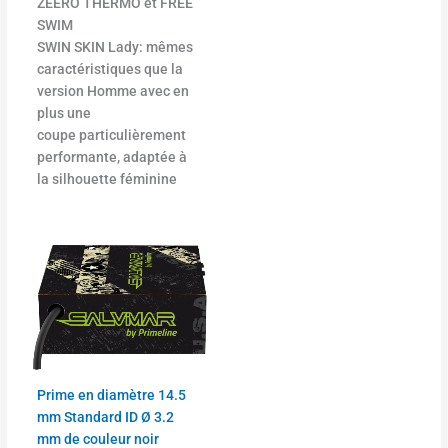
ZEERO THERMO et FREE
SWIM
SWIN SKIN Lady: mêmes
caractéristiques que la
version Homme avec en
plus une
coupe particulièrement
performante, adaptée à
la silhouette féminine
Plage
Ce
de
produit
prix :
a
30.00€
à
plusieurs
291.00€
variations.
Les
options
Prime en diamètre 14.5
peuvent
mm Standard ID Ø 3.2
être
mm de couleur noir