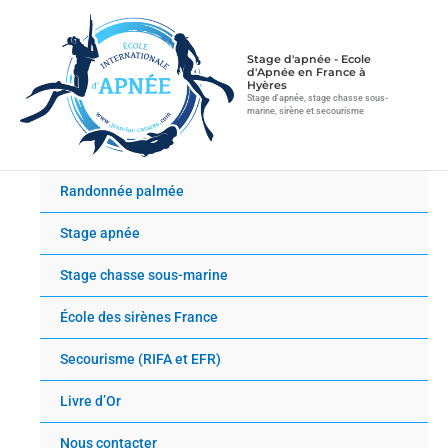
Aller
au
contenu
Stage d'apnée - Ecole
d'Apnée en France à
Hyères
Stage d'apnée, stage chasse sous-
marine, sirène et secourisme
Randonnée palmée
Stage apnée
Stage chasse sous-marine
École des sirènes France
Secourisme (RIFA et EFR)
Livre d’Or
Nous contacter