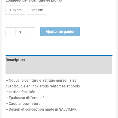
Longueur de la ceinture de plomb
135 cm
155 cm
-
+
Ajouter au panier
Description
Informations complémentaires
– Nouvelle ceinture élastique marseillaise
avec boucle en inox, trous renforcés et poids
insertion facilitée
– Épaisseur différenciée
– Caoutchouc naturel
– Design et conception made in SALVIMAR