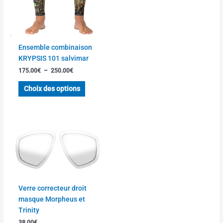
Ensemble combinaison
KRYPSIS 101 salvimar
175.00
€
–
250.00
€
Choix des options
Ce
produit
a
plusieurs
variations.
Les
Verre correcteur droit
options
masque Morpheus et
peuvent
Trinity
être
38.00
€