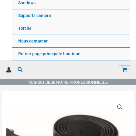
Sandows
Supports caméra
Torche
Nous contacter
Retour page principale boutique
Rechercher
MARSIGLIESE NOIRE PROFESSIONNELLE
quantité
de
MARSIGLIESE
NOIRE
PROFESSIONNELLE