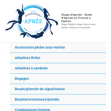
Aller
au
contenu
Stage d'apnée - Ecole
d'Apnée en France à
Hyères
Stage d'apnée, stage chasse sous-
marine, sirène et secourisme
Accessoires pêche sous-marine
Arbalètes Roller
Arbalètes à sandows
Bagages
Bouée/planche de signalisation
Baudriers/ceintures/plombs
Combinaisons homme