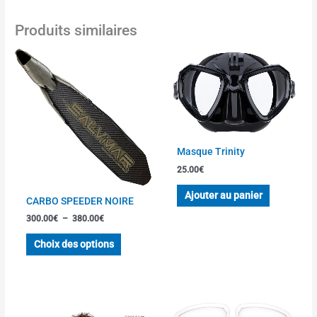
Produits similaires
Plage
Ce
de
produit
prix :
a
300.00€
à
plusieurs
380.00€
variations.
Les
options
Masque Trinity
peuvent
25.00
€
être
Ajouter au panier
choisies
CARBO SPEEDER NOIRE
sur
300.00
€
–
380.00
€
la
page
Choix des options
du
produit
Plage
Ce
Ce
de