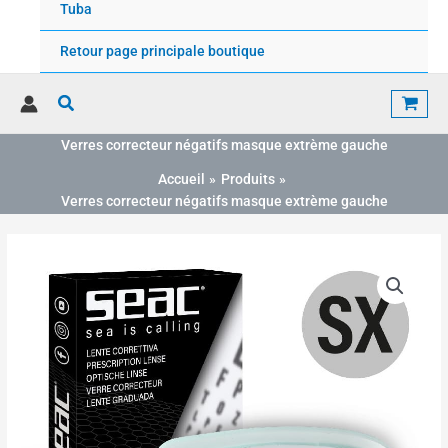
Tuba
Retour page principale boutique
Rechercher
Verres correcteur négatifs masque extrème gauche
Accueil
Produits
Verres correcteur négatifs masque extrème gauche
quantité
de
Verres
correcteur
négatifs
masque
extrème
gauche