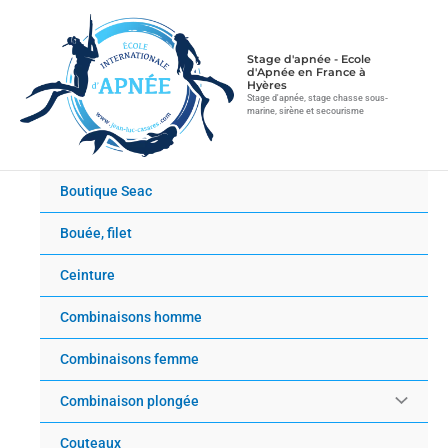
Aller
au
contenu
Stage d'apnée - Ecole
d'Apnée en France à
Hyères
Stage d'apnée, stage chasse sous-
marine, sirène et secourisme
Boutique Seac
Bouée, filet
Ceinture
Combinaisons homme
Combinaisons femme
Combinaison plongée
Couteaux