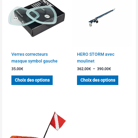
prix :
a
a
362.00€
à
plusieurs
plusieurs
390.00€
variations.
variations
Les
Les
options
options
peuvent
peuvent
être
être
choisies
choisies
Verres correcteurs
HERO STORM avec
sur
sur
masque symbol gauche
moulinet
la
la
35.00
€
362.00
€
–
390.00
€
page
page
du
du
Choix des options
Choix des options
produit
produit