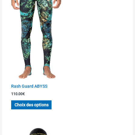
du
du
produit
produit
Rash Guard ABYSS
110.00
€
Choix des options
Ce