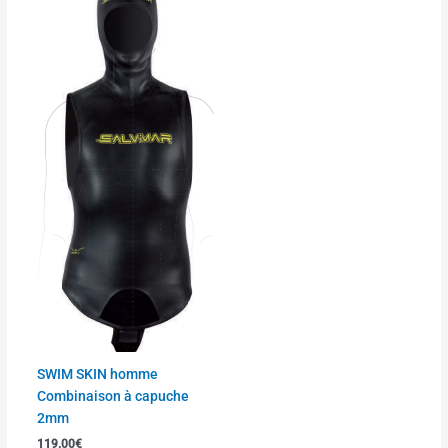
produit
a
plusieurs
variations.
Les
options
peuvent
être
choisies
sur
la
page
du
produit
SWIM SKIN homme
Combinaison à capuche
2mm
119.00
€