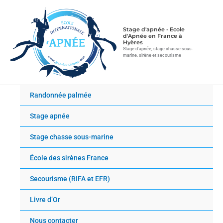
Aller
au
contenu
Stage d'apnée - Ecole
d'Apnée en France à
Hyères
Stage d'apnée, stage chasse sous-
marine, sirène et secourisme
Randonnée palmée
Stage apnée
Stage chasse sous-marine
École des sirènes France
Secourisme (RIFA et EFR)
Livre d’Or
Nous contacter