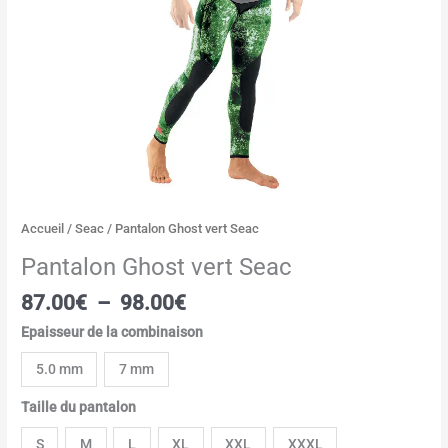
Accueil
/
Seac
/ Pantalon Ghost vert Seac
Pantalon Ghost vert Seac
87.00
€
–
98.00
€
Epaisseur de la combinaison
5.0 mm
7 mm
Taille du pantalon
S
M
L
XL
XXL
XXXL