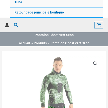
Tuba
Retour page principale boutique
Rechercher
Pantalon Ghost vert Seac
Accueil
Produits
Pantalon Ghost vert Seac
Plage
quantité
de
de
prix :
Pantalon
87.00€
Ghost
à
vert
98.00€
Seac