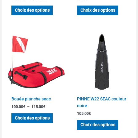
la
la
page
page
Choix des options
Choix des options
du
du
produit
produit
Plage
Ce
Ce
de
produit
produit
prix :
a
a
100.00€
à
plusieurs
plusieurs
115.00€
variations.
variations
Les
Les
options
options
peuvent
peuvent
être
être
choisies
choisies
Bouée planche seac
PINNE W22 SEAC couleur
sur
sur
noire
100.00
€
–
115.00
€
la
la
105.00
€
page
page
Choix des options
du
du
Choix des options
produit
produit