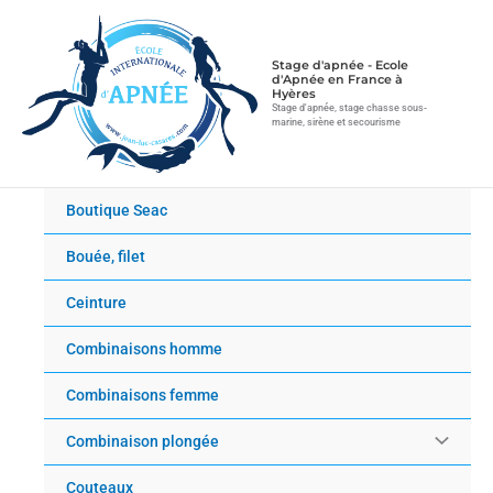
Aller
au
contenu
Stage d'apnée - Ecole
d'Apnée en France à
Hyères
Stage d'apnée, stage chasse sous-
marine, sirène et secourisme
Boutique Seac
Bouée, filet
Ceinture
Combinaisons homme
Combinaisons femme
Combinaison plongée
Couteaux