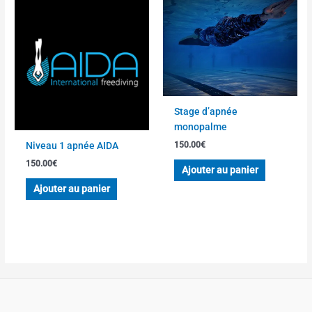
Stage d’apnée
monopalme
150.00
€
Niveau 1 apnée AIDA
150.00
€
Ajouter au panier
Ajouter au panier