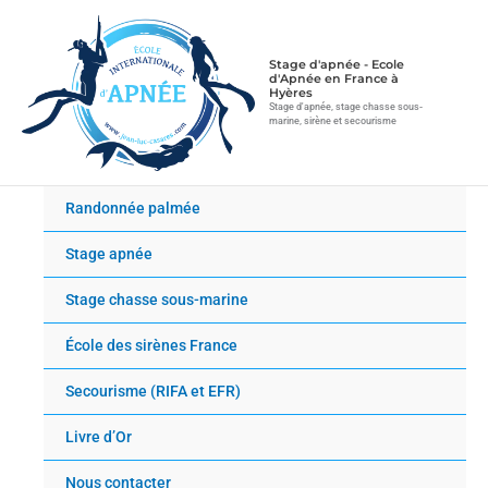
Aller
au
contenu
Stage d'apnée - Ecole
d'Apnée en France à
Hyères
Stage d'apnée, stage chasse sous-
marine, sirène et secourisme
Randonnée palmée
Stage apnée
Stage chasse sous-marine
École des sirènes France
Secourisme (RIFA et EFR)
Livre d’Or
Nous contacter