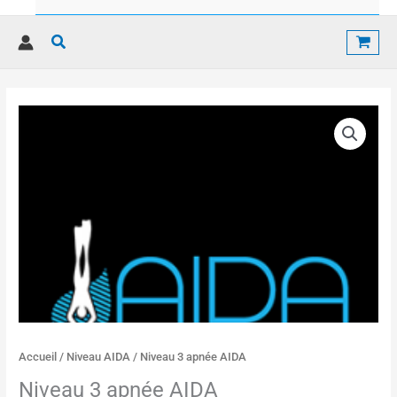
Rechercher
quantité
de
Niveau
3
apnée
AIDA
Accueil
/
Niveau AIDA
/ Niveau 3 apnée AIDA
Niveau 3 apnée AIDA