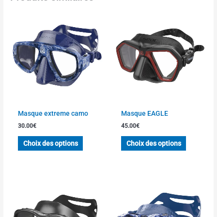
Ce
Ce
produit
produit
a
a
plusieurs
plusieurs
variations.
variations
Les
Les
options
options
peuvent
peuvent
être
être
choisies
choisies
Masque extreme camo
Masque EAGLE
sur
sur
30.00
€
45.00
€
la
la
page
page
Choix des options
Choix des options
du
du
produit
produit
Ce
produit
a
plusieurs