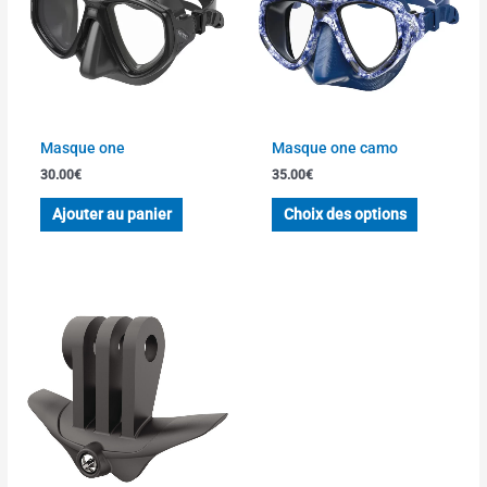
variations
Les
options
peuvent
être
choisies
Masque one
Masque one camo
sur
30.00
€
35.00
€
la
page
Ajouter au panier
Choix des options
du
produit