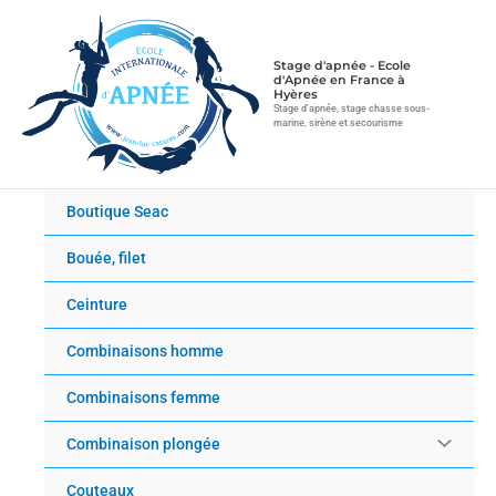
Aller
au
contenu
Stage d'apnée - Ecole
d'Apnée en France à
Hyères
Stage d'apnée, stage chasse sous-
marine, sirène et secourisme
Boutique Seac
Bouée, filet
Ceinture
Combinaisons homme
Combinaisons femme
Combinaison plongée
Couteaux