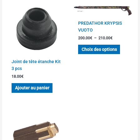
Plage
Ce
de
produit
prix :
a
200.00€
PREDATHOR KRYPSIS
à
plusieurs
VUOTO
210.00€
variations
200.00
€
–
210.00
€
Les
options
Choix des options
peuvent
être
Joint de tête étanche Kit
choisies
3 pcs
sur
18.00
€
la
Ajouter au panier
page
du
produit