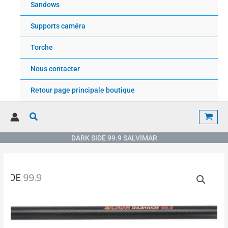
Sandows
Supports caméra
Torche
Nous contacter
Retour page principale boutique
Rechercher
DARK SIDE 99.9 SALVIMAR
Plage
quantité
de
de
prix :
DARK
340.00€
SIDE
à
99.9
460.00€
SALVIMAR