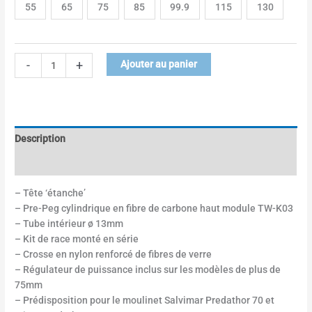
55
65
75
85
99.9
115
130
-
+
Ajouter au panier
Description
Informations complémentaires
– Tête ‘étanche’
– Pre-Peg cylindrique en fibre de carbone haut module TW-K03
– Tube intérieur ø 13mm
– Kit de race monté en série
– Crosse en nylon renforcé de fibres de verre
– Régulateur de puissance inclus sur les modèles de plus de
75mm
– Prédisposition pour le moulinet Salvimar Predathor 70 et