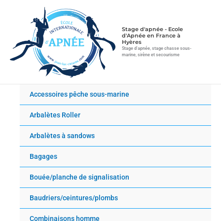
Aller
au
contenu
Stage d'apnée - Ecole
d'Apnée en France à
Hyères
Stage d'apnée, stage chasse sous-
marine, sirène et secourisme
Accessoires pêche sous-marine
Arbalètes Roller
Arbalètes à sandows
Bagages
Bouée/planche de signalisation
Baudriers/ceintures/plombs
Combinaisons homme