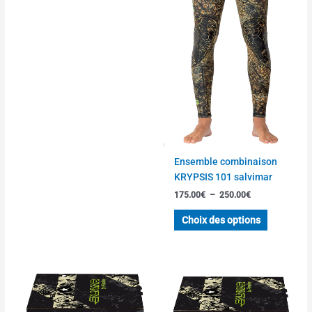
Ensemble combinaison
KRYPSIS 101 salvimar
175.00
€
–
250.00
€
Choix des options
Plage
Plage
Ce
Ce
de
de
produit
produit
prix :
prix :
a
a
32.00€
32.00€