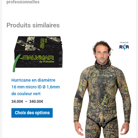
professionnelles
Produits similaires
Plage
Plage
Ce
Ce
de
de
produit
produit
prix :
prix :
a
a
34.00€
175.00€
à
à
plusieurs
plusieurs
340.00€
250.00€
variations.
variations
Les
Les
options
options
Hurricane en diamètre
peuvent
peuvent
16 mm micro ID Ø 1,6mm
être
être
de couleur vert
choisies
choisies
34.00
€
–
340.00
€
sur
sur
la
la
Choix des options
page
page
du
du
produit
produit