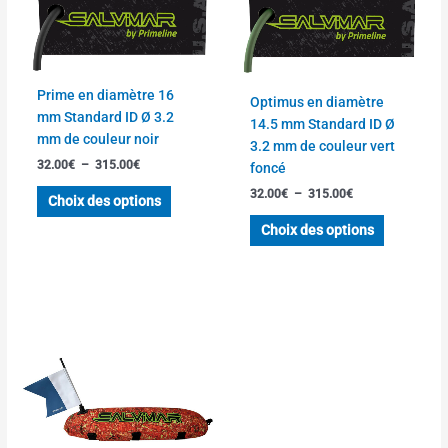
à
à
plusieurs
plusieurs
315.00€
315.00€
variations.
variations
Les
Les
options
options
Prime en diamètre 16
Optimus en diamètre
peuvent
peuvent
mm Standard ID Ø 3.2
14.5 mm Standard ID Ø
être
être
mm de couleur noir
3.2 mm de couleur vert
choisies
choisies
32.00
€
–
315.00
€
foncé
sur
sur
la
la
32.00
€
–
315.00
€
Choix des options
page
page
Choix des options
du
du
produit
produit