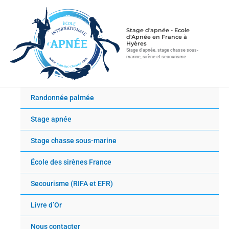
Aller
au
contenu
Stage d'apnée - Ecole
d'Apnée en France à
Hyères
Stage d'apnée, stage chasse sous-
marine, sirène et secourisme
Randonnée palmée
Stage apnée
Stage chasse sous-marine
École des sirènes France
Secourisme (RIFA et EFR)
Livre d’Or
Nous contacter