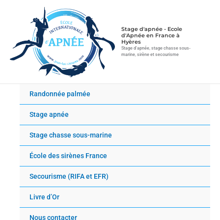
Aller
au
contenu
Stage d'apnée - Ecole
d'Apnée en France à
Hyères
Stage d'apnée, stage chasse sous-
marine, sirène et secourisme
Randonnée palmée
Stage apnée
Stage chasse sous-marine
École des sirènes France
Secourisme (RIFA et EFR)
Livre d’Or
Nous contacter