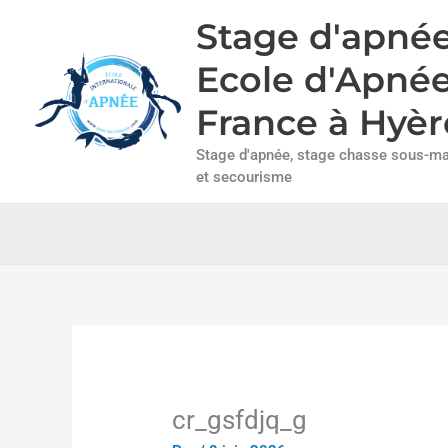
Aller
Stage d'apnée
au
contenu
Ecole d'Apné
France à Hyèr
Stage d'apnée, stage chasse sous-mar
et secourisme
cr_gsfdjq_g