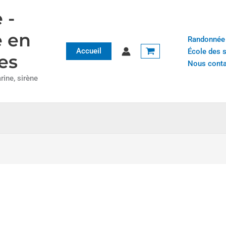
 -
e en
Randonnée
Accueil
École des 
es
Nous conta
ine, sirène