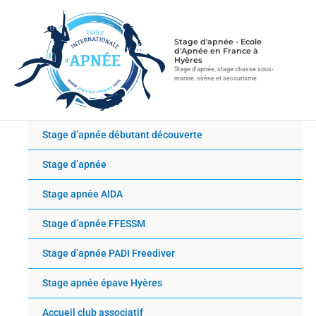
Aller
au
contenu
Stage d'apnée - Ecole
d'Apnée en France à
Hyères
Stage d'apnée, stage chasse sous-
marine, sirène et secourisme
Stage d’apnée débutant découverte
Stage d’apnée
Stage apnée AIDA
Stage d’apnée FFESSM
Stage d’apnée PADI Freediver
Stage apnée épave Hyères
Accueil club associatif