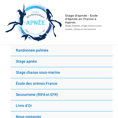
Aller
au
contenu
Stage d'apnée - Ecole
d'Apnée en France à
Hyères
Stage d'apnée, stage chasse sous-
marine, sirène et secourisme
Randonnée palmée
Stage apnée
Stage chasse sous-marine
École des sirènes France
Secourisme (RIFA et EFR)
Livre d’Or
Nous contacter