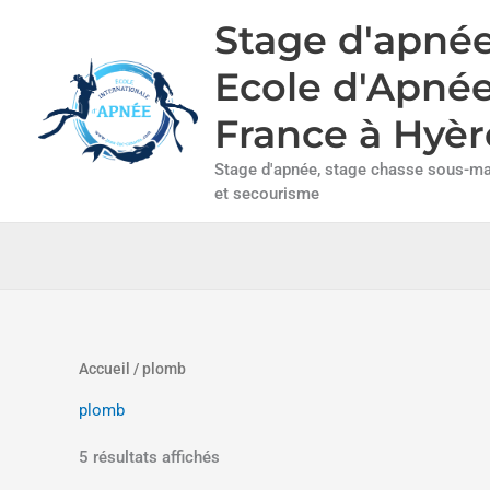
Aller
Stage d'apnée
au
contenu
Ecole d'Apné
France à Hyèr
Stage d'apnée, stage chasse sous-mar
et secourisme
Accueil
/ plomb
plomb
5 résultats affichés