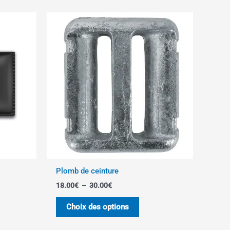
Plage
Ce
de
produit
prix :
18.00€
a
à
plusieurs
30.00€
variations.
Les
options
peuvent
être
choisies
sur
la
page
Plomb de ceinture
du
18.00
€
–
30.00
€
produit
Choix des options