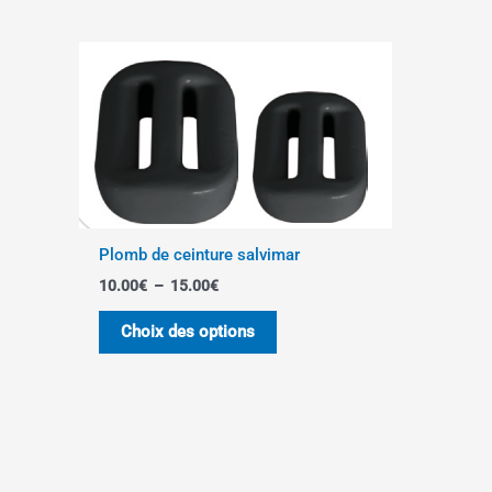
Plage
Ce
de
produit
prix :
10.00€
a
à
plusieurs
15.00€
variations.
Les
options
peuvent
Plomb de ceinture salvimar
être
10.00
€
–
15.00
€
choisies
sur
Choix des options
la
page
du
produit