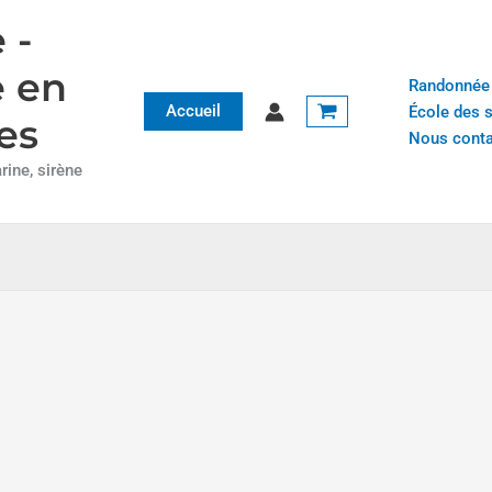
 -
e en
Randonnée
Accueil
École des 
es
Nous conta
ine, sirène