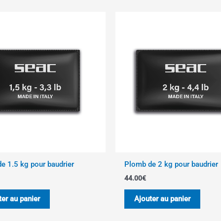
e 1.5 kg pour baudrier
Plomb de 2 kg pour baudrier
44.00
€
ter au panier
Ajouter au panier