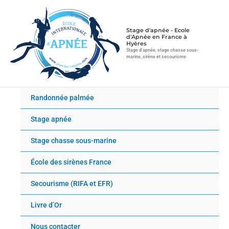
Aller
au
contenu
Stage d'apnée - Ecole
d'Apnée en France à
Hyères
Stage d'apnée, stage chasse sous-
marine, sirène et secourisme
Randonnée palmée
Stage apnée
Stage chasse sous-marine
École des sirènes France
Secourisme (RIFA et EFR)
Livre d’Or
Nous contacter