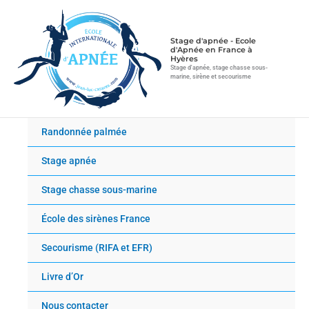
Aller
au
contenu
Stage d'apnée - Ecole
d'Apnée en France à
Hyères
Stage d'apnée, stage chasse sous-
marine, sirène et secourisme
Randonnée palmée
Stage apnée
Stage chasse sous-marine
École des sirènes France
Secourisme (RIFA et EFR)
Livre d’Or
Nous contacter