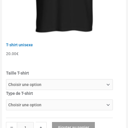
T-shirt unisexe
20.00
€
q
Taille T-shirt
u
a
n
Type de T-shirt
t
i
t
é
d
–
Ajouter au panier
+