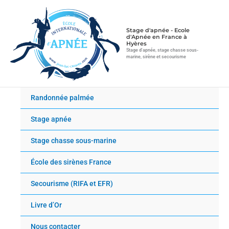
Aller
au
contenu
Stage d'apnée - Ecole
d'Apnée en France à
Hyères
Stage d'apnée, stage chasse sous-
marine, sirène et secourisme
Randonnée palmée
Stage apnée
Stage chasse sous-marine
École des sirènes France
Secourisme (RIFA et EFR)
Livre d’Or
Nous contacter