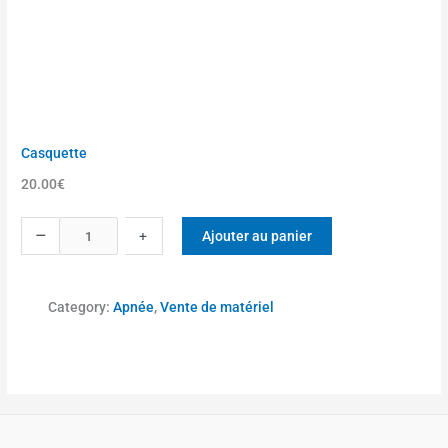
Casquette
20.00
€
q
–
Ajouter au panier
+
u
a
n
Category:
Apnée
, 
Vente de matériel
t
i
t
é
d
e
C