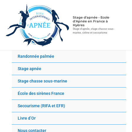
Aller
au
contenu
Stage d'apnée - Ecole
d'Apnée en France à
Hyères
Stage d'apnée, stage chasse sous-
marine, sirène et secourisme
Randonnée palmée
Stage apnée
Stage chasse sous-marine
École des sirènes France
Secourisme (RIFA et EFR)
Livre d’Or
Nous contacter