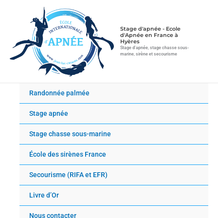
Aller
au
contenu
Stage d'apnée - Ecole
d'Apnée en France à
Hyères
Stage d'apnée, stage chasse sous-
marine, sirène et secourisme
Randonnée palmée
Stage apnée
Stage chasse sous-marine
École des sirènes France
Secourisme (RIFA et EFR)
Livre d’Or
Nous contacter