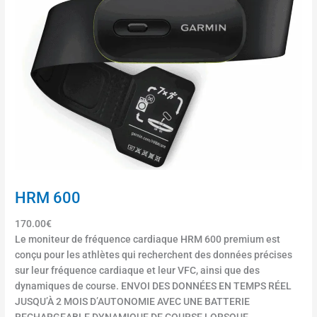
r
2
i
N
s
o
c
i
e
r
n
a
d
v
r
e
é
c
™
b
M
r
k
a
3
c
HRM 600
–
e
4
170.00
€
l
3
Le moniteur de fréquence cardiaque HRM 600 premium est
e
m
conçu pour les athlètes qui recherchent des données précises
t
m
sur leur fréquence cardiaque et leur VFC, ainsi que des
n
dynamiques de course. ENVOI DES DONNÉES EN TEMPS RÉEL
o
JUSQU’À 2 MOIS D’AUTONOMIE AVEC UNE BATTERIE
i