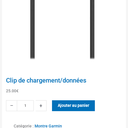
Clip de chargement/données
25.00
€
q
–
+
Ajouter au panier
u
a
n
Catégorie :
Montre Garmin