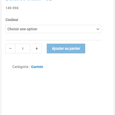
149.99
€
q
Couleur
u
a
n
t
i
–
+
Ajouter au panier
t
é
d
Catégorie :
Garmin
e
B
a
l
a
n
c
e
I