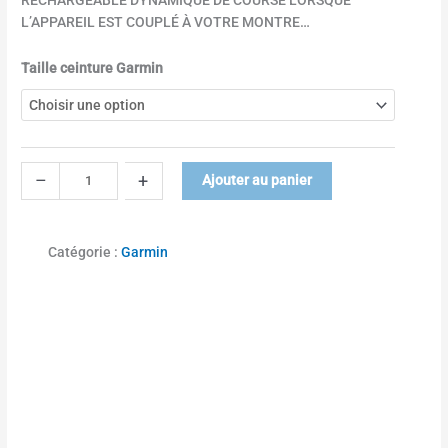
RECHARGEABLE DYNAMIQUE DE COURSE LORSQUE
r
L’APPAREIL EST COUPLÉ À VOTRE MONTRE…
q
Taille ceinture Garmin
u
a
n
t
i
–
+
Ajouter au panier
t
é
d
Catégorie :
Garmin
e
H
R
M
6
0
0