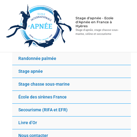
Aller
au
contenu
Stage d'apnée - Ecole
d'Apnée en France à
Hyères
Stage d'apnée, stage chasse sous-
marine, sirène et secourisme
Randonnée palmée
Stage apnée
Stage chasse sous-marine
École des sirènes France
Secourisme (RIFA et EFR)
Livre d’Or
Nous contacter