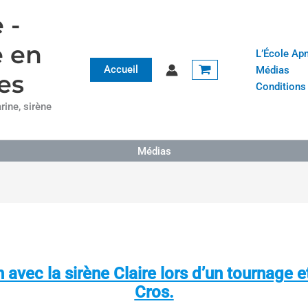
 -
e en
L’École Ap
Accueil
Médias
es
Conditions
ine, sirène
Médias
 avec la sirène Claire lors d’un tournage e
Cros.