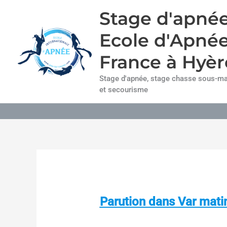
Aller
Stage d'apnée
au
contenu
Ecole d'Apné
France à Hyèr
Stage d'apnée, stage chasse sous-mar
et secourisme
Parution dans Var matin