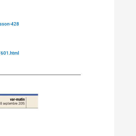
isson-428
7601.html