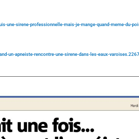
-suis-une-sirene-professionnelle-mais-je-mange-quand-meme-du-po
uand-un-apneiste-rencontre-une-sirene-dans-les-eaux-varoises.226