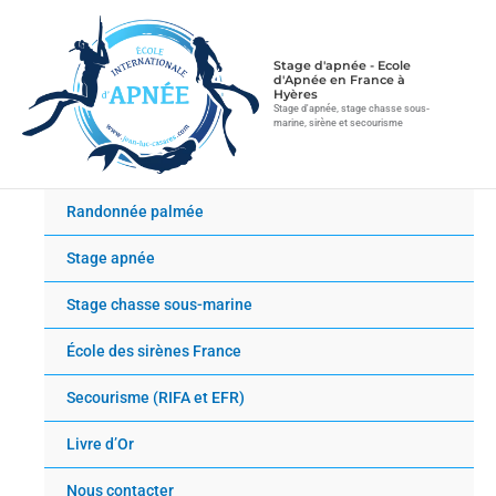
Aller
au
contenu
Stage d'apnée - Ecole
d'Apnée en France à
Hyères
Stage d'apnée, stage chasse sous-
marine, sirène et secourisme
Randonnée palmée
Stage apnée
Stage chasse sous-marine
École des sirènes France
Secourisme (RIFA et EFR)
Livre d’Or
Nous contacter