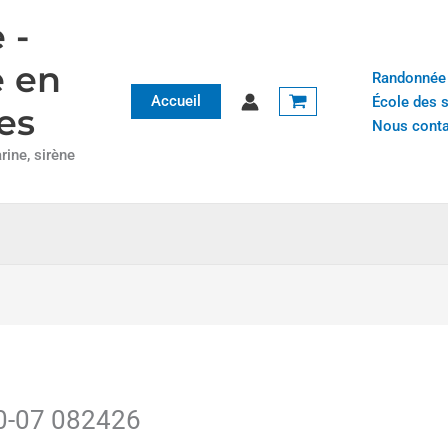
 -
e en
Randonnée
Accueil
École des 
es
Nous conta
ine, sirène
10-07 082426