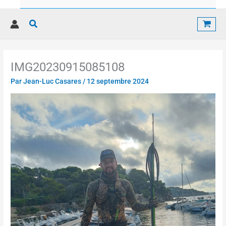
Rechercher
IMG20230915085108
Par
Jean-Luc Casares
/
12 septembre 2024