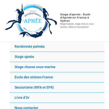
Aller
au
contenu
Stage d'apnée - Ecole
d'Apnée en France à
Hyères
Stage d'apnée, stage chasse sous-
marine, sirène et secourisme
Randonnée palmée
Stage apnée
Stage chasse sous-marine
École des sirènes France
Secourisme (RIFA et EFR)
Livre d’Or
Nous contacter