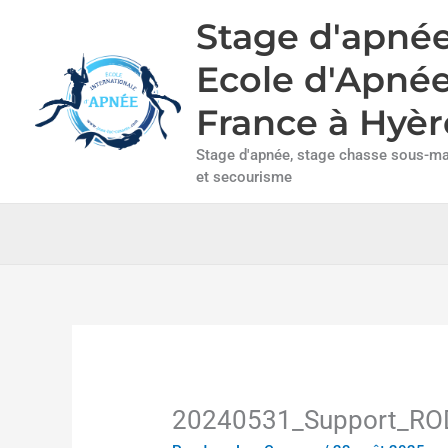
Aller
Stage d'apnée
au
contenu
Ecole d'Apné
France à Hyèr
Stage d'apnée, stage chasse sous-mar
et secourisme
20240531_Support_RO