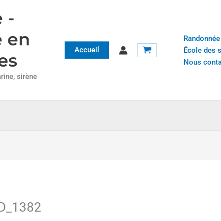
 -
e en
Randonnée
Accueil
École des 
es
Nous conta
ine, sirène
D_1382