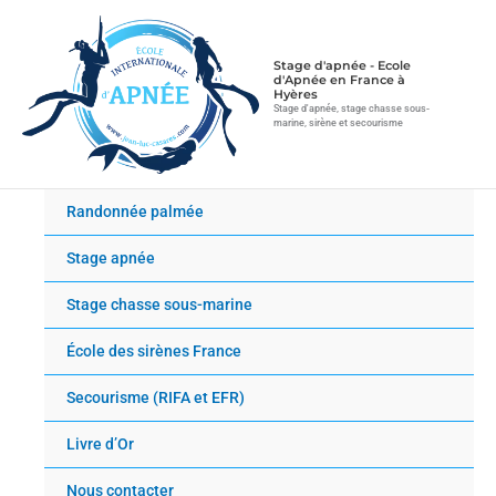
Aller
au
contenu
Stage d'apnée - Ecole
d'Apnée en France à
Hyères
Stage d'apnée, stage chasse sous-
marine, sirène et secourisme
Randonnée palmée
Stage apnée
Stage chasse sous-marine
École des sirènes France
Secourisme (RIFA et EFR)
Livre d’Or
Nous contacter