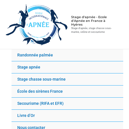
Aller
au
contenu
Stage d'apnée - Ecole
d'Apnée en France à
Hyères
Stage d'apnée, stage chasse sous-
marine, sirène et secourisme
Randonnée palmée
Stage apnée
Stage chasse sous-marine
École des sirènes France
Secourisme (RIFA et EFR)
Livre d’Or
Nous contacter