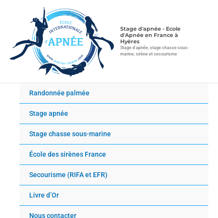
Aller
au
contenu
Stage d'apnée - Ecole
d'Apnée en France à
Hyères
Stage d'apnée, stage chasse sous-
marine, sirène et secourisme
Randonnée palmée
Stage apnée
Stage chasse sous-marine
École des sirènes France
Secourisme (RIFA et EFR)
Livre d’Or
Nous contacter