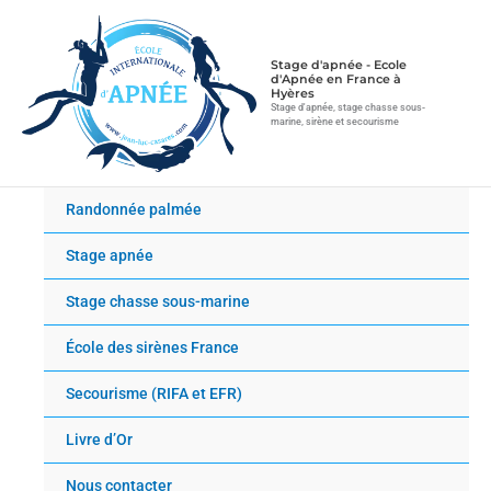
Aller
au
contenu
Stage d'apnée - Ecole
d'Apnée en France à
Hyères
Stage d'apnée, stage chasse sous-
marine, sirène et secourisme
Randonnée palmée
Stage apnée
Stage chasse sous-marine
École des sirènes France
Secourisme (RIFA et EFR)
Livre d’Or
Nous contacter