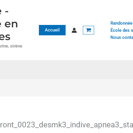
 -
e en
Randonnée
Accueil
École des 
es
Nous conta
ine, sirène
ront_0023_desmk3_indive_apnea3_sta