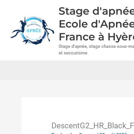
Aller
Stage d'apnée
au
contenu
Ecole d'Apné
France à Hyèr
Stage d'apnée, stage chasse sous-mar
et secourisme
DescentG2_HR_Black_F