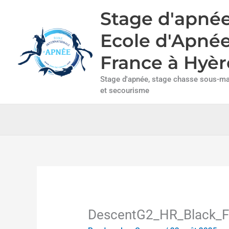
Aller
Stage d'apnée
au
contenu
Ecole d'Apné
France à Hyèr
Stage d'apnée, stage chasse sous-mar
et secourisme
DescentG2_HR_Black_F