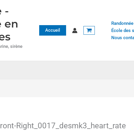
 -
e en
Randonnée
Accueil
École des 
es
Nous conta
ine, sirène
ront-Right_0017_desmk3_heart_rate