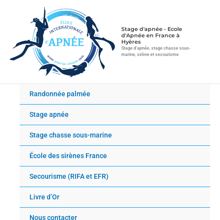
Aller
au
contenu
Stage d'apnée - Ecole
d'Apnée en France à
Hyères
Stage d'apnée, stage chasse sous-
marine, sirène et secourisme
Randonnée palmée
Stage apnée
Stage chasse sous-marine
École des sirènes France
Secourisme (RIFA et EFR)
Livre d’Or
Nous contacter