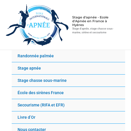
Aller
au
contenu
Stage d'apnée - Ecole
d'Apnée en France à
Hyères
Stage d'apnée, stage chasse sous-
marine, sirène et secourisme
Randonnée palmée
Stage apnée
Stage chasse sous-marine
École des sirènes France
Secourisme (RIFA et EFR)
Livre d’Or
Nous contacter