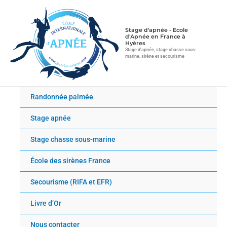
Aller
au
contenu
Stage d'apnée - Ecole
d'Apnée en France à
Hyères
Stage d'apnée, stage chasse sous-
marine, sirène et secourisme
Randonnée palmée
Stage apnée
Stage chasse sous-marine
École des sirènes France
Secourisme (RIFA et EFR)
Livre d’Or
Nous contacter