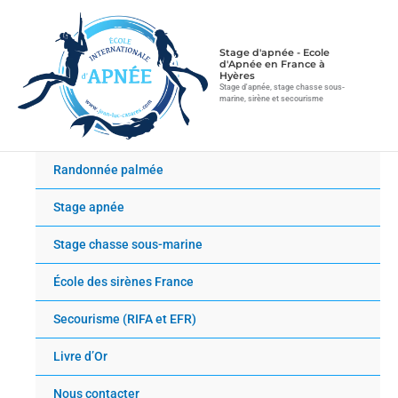
Aller
au
contenu
Stage d'apnée - Ecole
d'Apnée en France à
Hyères
Stage d'apnée, stage chasse sous-
marine, sirène et secourisme
Randonnée palmée
Stage apnée
Stage chasse sous-marine
École des sirènes France
Secourisme (RIFA et EFR)
Livre d’Or
Nous contacter