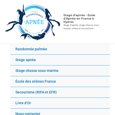
Aller
au
contenu
Stage d'apnée - Ecole
d'Apnée en France à
Hyères
Stage d'apnée, stage chasse sous-
marine, sirène et secourisme
Randonnée palmée
Stage apnée
Stage chasse sous-marine
École des sirènes France
Secourisme (RIFA et EFR)
Livre d’Or
Nous contacter