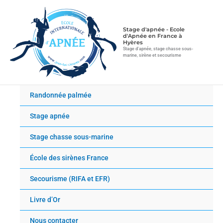
Aller
au
contenu
Stage d'apnée - Ecole
d'Apnée en France à
Hyères
Stage d'apnée, stage chasse sous-
marine, sirène et secourisme
Randonnée palmée
Stage apnée
Stage chasse sous-marine
École des sirènes France
Secourisme (RIFA et EFR)
Livre d’Or
Nous contacter