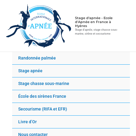
Aller
au
contenu
Stage d'apnée - Ecole
d'Apnée en France à
Hyères
Stage d'apnée, stage chasse sous-
marine, sirène et secourisme
Randonnée palmée
Stage apnée
Stage chasse sous-marine
École des sirènes France
Secourisme (RIFA et EFR)
Livre d’Or
Nous contacter